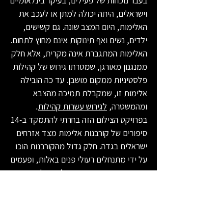
בעבר נוכחות של פעילים, בעיקר בינלאומיים
וישראלים, היתה יכולה למתן או לעכב את
האלימות, היום המצב שונה. גם קשישים,
ילדים, נשים ואף תינוקות אינם מחוץ לתחום.
האלימות המתגברת אינה מקרית, אלא חלק
ממנגנון מאורגן, שמטרתו גירוש של קהילות
פלסטיניות ממקום מושבן. עד כה הובילה
אלימות זו, שמקבלת תמיכה מהצבא
ומהמשטרה,
לגירוש עשרות קהילות
.
בפרויקט הצילום הזה בחרתי להתמקד ב-14
סיפורים של קורבנות אלימות מצד אזרחים
ישראלים בגדה. חלק גדול מהקורבנות הוכו
על ידי מתנחלים רעולי פנים באלות, ופעמים
רבות נראה כי המטרה היא לגרום לפציעות
קשות. אחרים נפגעו מירי, מכות או אבנים.
חלקם נפגעו באורח קל, אחרים מתמודדים
עם נזקי פציעה חמורים עד היום, חודשים או